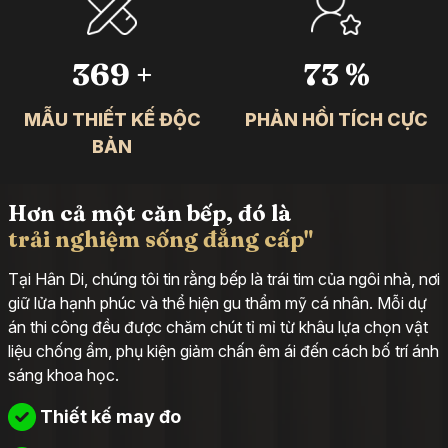
500
+
99
%
MẪU THIẾT KẾ ĐỘC
PHẢN HỒI TÍCH CỰC
BẢN
Hơn cả một căn bếp, đó là
trải nghiệm sống đẳng cấp"
Tại Hân Di, chúng tôi tin rằng bếp là trái tim của ngôi nhà, nơi
giữ lửa hạnh phúc và thể hiện gu thẩm mỹ cá nhân. Mỗi dự
án thi công đều được chăm chút tỉ mỉ từ khâu lựa chọn vật
liệu chống ẩm, phụ kiện giảm chấn êm ái đến cách bố trí ánh
sáng khoa học.
Thiết kế may đo