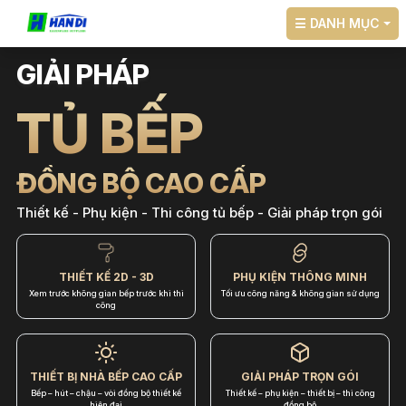
☰ DANH MỤC
GIẢI PHÁP
TỦ BẾP
ĐỒNG BỘ CAO CẤP
Thiết kế - Phụ kiện - Thi công tủ bếp - Giải pháp trọn gói
THIẾT KẾ 2D - 3D
PHỤ KIỆN THÔNG MINH
Xem trước không gian bếp trước khi thi
Tối ưu công năng & không gian sử dụng
công
THIẾT BỊ NHÀ BẾP CAO CẤP
GIẢI PHÁP TRỌN GÓI
Bếp – hút – chậu – vòi đồng bộ thiết kế
Thiết kế – phụ kiện – thiết bị – thi công
hiện đại
đồng bộ