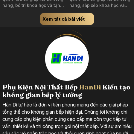
năng, bố trí khoa học và tận
năng, sắp xếp khoa học và
dụng hiệu quả không gian.
mang đến không gian bếp
Khám phá giải pháp thiết kế
tiện nghi, đáp ứng nhu cầu sử
Xem tất cả bài viết
phù hợp để mang đến căn
dụng của từng gia đình.
bếp hiện đại, tiện nghi và đáp
ứng nhu cầu sử dụng của
từng gia đình.
Phụ Kiện Nội Thất Bếp
HanDi
Kiến tạo
không gian bếp lý tưởng
Hân Di tự hào là đơn vị tiên phong mang đến các giải pháp
tổng thể cho không gian bếp hiện đại. Chúng tôi không chỉ
cung cấp phụ kiện phần cứng cao cấp mà còn trực tiếp tư
vấn, thiết kế và thi công trọn gói nội thất bếp. Với sự am hiểu
sâu sắc về nhân trắc học và thói quen sinh hoạt của người