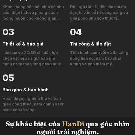
Khách hàng liên hệ, chia sẻ nhu
Đội ngũ Hân Di đến tận nơi đo
cầu, diện tích và phong cách
đạc, tư vấn bố trí công năng và
mong muốn cho không gian
giải pháp phù hợp thực tế.
bếp.
03
04
Thiết kế & báo giá
Thi công & lắp đặt
Lên bản vẽ 2D/3D chi tiết, lựa
Tiến hành sản xuất và thi công
chọn vật liệu và gửi báo giá
đúng tiến độ, đảm bảo chất
minh bạch theo từng hạng mục.
lượng và tính thẩm mỹ.
05
Bàn giao & bảo hành
Hoàn thiện, nghiệm thu và bàn
giao công trình, kèm chính sách
bảo hành rõ ràng.
Sự khác biệt của
HanDi
qua góc nhìn
người trải nghiệm.