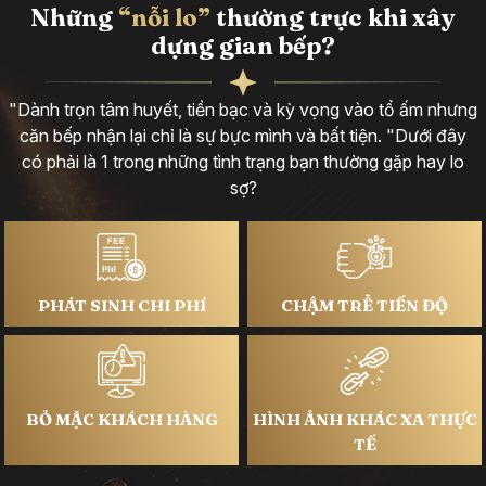
Những
“nỗi lo”
thường trực khi xây
dựng gian bếp?
"Dành trọn tâm huyết, tiền bạc và kỳ vọng vào tổ ấm nhưng
căn bếp nhận lại chỉ là sự bực mình và bất tiện. "Dưới đây
có phải là 1 trong những tình trạng bạn thường gặp hay lo
sợ?
PHÁT SINH CHI PHÍ
CHẬM TRỄ TIẾN ĐỘ
BỎ MẶC KHÁCH HÀNG
HÌNH ẢNH KHÁC XA THỰC
TẾ