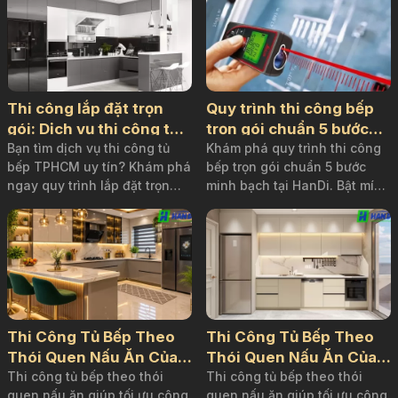
Thi công lắp đặt trọn
Quy trình thi công bếp
gói: Dịch vụ thi công tủ
trọn gói chuẩn 5 bước
bếp TPHCM uy tín
Bạn tìm dịch vụ thi công tủ
tại HanDi và cách giám
Khám phá quy trình thi công
bếp TPHCM uy tín? Khám phá
bếp trọn gói chuẩn 5 bước
sát cho gia chủ
ngay quy trình lắp đặt trọn
minh bạch tại HanDi. Bật mí
gói hệ tủ bếp cao cấp chuẩn
kinh nghiệm giám sát lắp đặt
kỹ thuật, cam kết không phát
tủ bếp giúp gia chủ an tâm,
sinh từ Nội Thất Hân Di!
tránh rò rỉ điện nước.
Thi Công Tủ Bếp Theo
Thi Công Tủ Bếp Theo
Thói Quen Nấu Ăn Của
Thói Quen Nấu Ăn Của
Gia Đình
Thi công tủ bếp theo thói
Gia Đình
Thi công tủ bếp theo thói
quen nấu ăn giúp tối ưu công
quen nấu ăn giúp tối ưu công