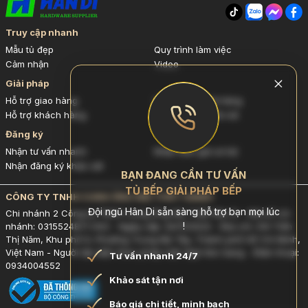
Truy cập nhanh
Mẫu tủ đẹp
Quy trình làm việc
Cảm nhận
Video
Giải pháp
Hỗ trợ giao hàng
Chính sách trả hàng
Hỗ trợ khách hàng
Đóng gói & Kiểm kê
Đăng ký
Nhận tư vấn nhanh
Nhận báo giá sơ bộ
Nhận đăng ký khảo sát
BẠN ĐANG CẦN TƯ VẤN
TỦ BẾP GIẢI PHÁP BẾP
CÔNG TY TNHH CUNG ỨNG NỘI THẤT HANDI
Đội ngũ Hân Di sẵn sàng hỗ trợ bạn mọi lúc
Chi nhánh 2 Công ty TNHH Cung Ứng Nội Thất Hân Di - Mã số chi
!
nhánh: 0315524871-002 - Ngày cấp: 24/11/2022 - Địa chỉ: 314 Trần
Thị Năm, Khu phố 9, Phường Trung Mỹ Tây, Thành phố Hồ Chí Minh,
Việt Nam - Người đại diện theo pháp luật: Ngô Kim Sang - Điện thoại:
Tư vấn nhanh 24/7
0934004552
Khảo sát tận nơi
Báo giá chi tiết, minh bạch