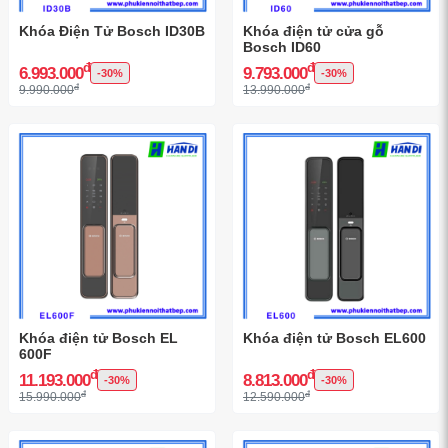
Khóa Điện Tử Bosch ID30B
Khóa điện tử cửa gỗ
Bosch ID60
đ
đ
6.993.000
9.793.000
-30%
-30%
đ
đ
9.990.000
13.990.000
Khóa điện tử Bosch EL
Khóa điện tử Bosch EL600
600F
đ
đ
11.193.000
8.813.000
-30%
-30%
đ
đ
15.990.000
12.590.000