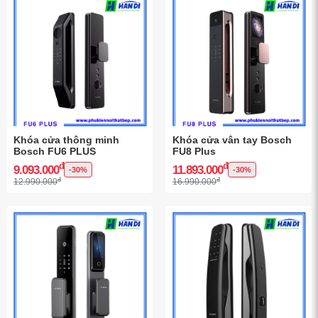
Khóa cửa thông minh
Khóa cửa vân tay Bosch
Bosch FU6 PLUS
FU8 Plus
đ
đ
9.093.000
11.893.000
-30%
-30%
đ
đ
12.990.000
16.990.000