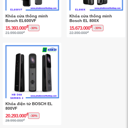
Khóa cửa thông minh
Khóa cửa thông minh
Bosch EL600VF
Bosch EL 800X
đ
đ
15.393.000
15.673.000
-30%
-30%
đ
đ
21.990.000
22.390.000
Khóa điện tử BOSCH EL
800VF
đ
20.293.000
-30%
đ
28.990.000