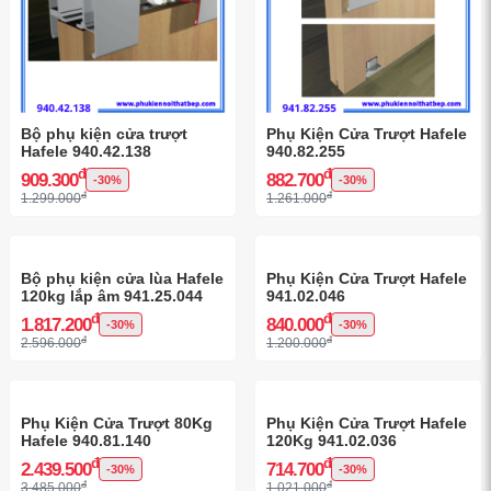
Bộ phụ kiện cửa trượt
Phụ Kiện Cửa Trượt Hafele
Hafele 940.42.138
940.82.255
đ
đ
909.300
882.700
-30%
-30%
đ
đ
1.299.000
1.261.000
Phụ Kiện Cửa Trượt Hafele
941.02.046
đ
840.000
-30%
đ
1.200.000
Bộ phụ kiện cửa lùa Hafele
120kg lắp âm 941.25.044