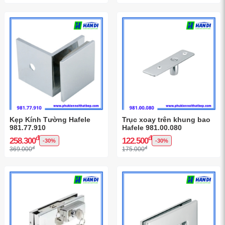
Kẹp Kính Tường Hafele
Trục xoay trên khung bao
981.77.910
Hafele 981.00.080
đ
đ
258.300
122.500
-30%
-30%
đ
đ
369.000
175.000