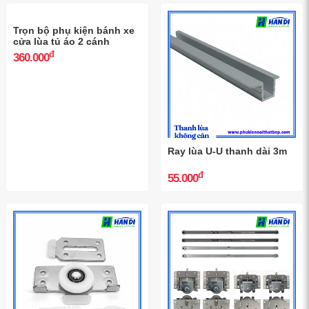
Trọn bộ phụ kiện cửa lùa 1
Thanh ray cửa lùa dài 3m
cánh, giấu khuôn
đ
đ
14.500.000
120.000
Trọn bộ phụ kiện bánh xe
cửa lùa tủ áo 2 cánh
đ
360.000
Ray lùa U-U thanh dài 3m
đ
55.000