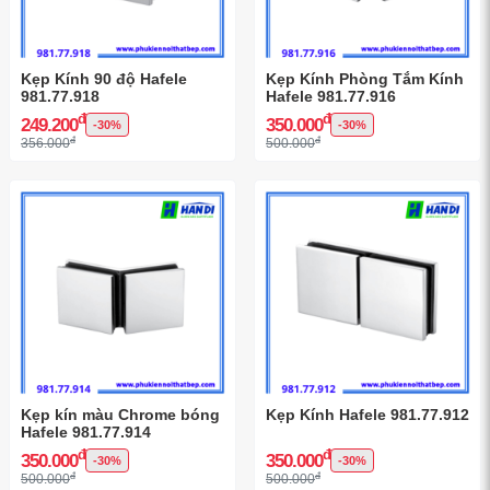
Kẹp Kính 90 độ Hafele
Kẹp Kính Phòng Tắm Kính
981.77.918
Hafele 981.77.916
đ
đ
249.200
350.000
-30%
-30%
đ
đ
356.000
500.000
Kẹp kín màu Chrome bóng
Kẹp Kính Hafele 981.77.912
Hafele 981.77.914
đ
đ
350.000
350.000
-30%
-30%
đ
đ
500.000
500.000