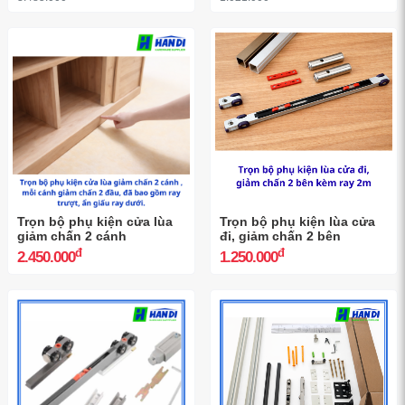
đ
1.817.200
-30%
đ
2.596.000
Phụ Kiện Cửa Trượt 80Kg
Phụ Kiện Cửa Trượt Hafele
Hafele 940.81.140
120Kg 941.02.036
đ
đ
2.439.500
714.700
-30%
-30%
đ
đ
3.485.000
1.021.000
Trọn bộ phụ kiện cửa lùa
Trọn bộ phụ kiện lùa cửa
giảm chấn 2 cánh
đi, giảm chấn 2 bên