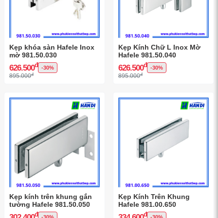
Kẹp khóa sàn Hafele Inox
Kẹp Kính Chữ L Inox Mờ
mờ 981.50.030
Hafele 981.50.040
đ
đ
626.500
626.500
-30%
-30%
đ
đ
895.000
895.000
Kẹp kính trên khung gắn
Kẹp Kính Trên Khung
tường Hafele 981.50.050
Hafele 981.00.650
đ
đ
302.400
334.600
-30%
-30%