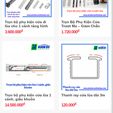
đ
đ
2.450.000
1.250.000
Trọn bộ phụ kiện cửa đi
Trọn Bộ Phụ Kiện Cửa
lùa cho 1 cánh tàng hình
Trượt Ma – Giảm Chấn
đ
đ
3.600.000
1.720.000