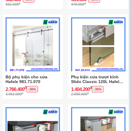
đ
đ
432.000
478.000
Bộ phụ kiện cho cửa
Phụ kiện cửa trượt kính
Hafele 981.71.070
Slido Classic 120L Hafele
941.25.014
đ
đ
2.766.400
1.404.200
-30%
-30%
đ
đ
3.952.000
2.006.000