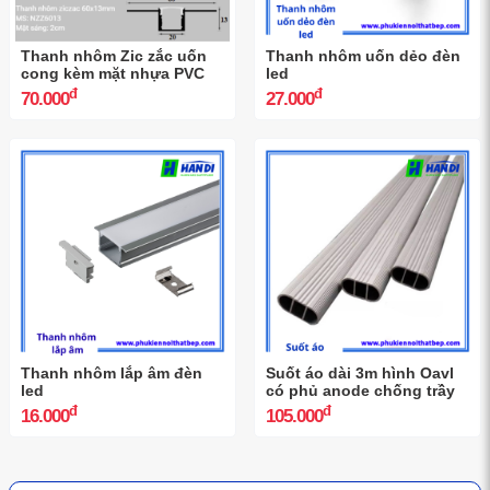
Thanh nhôm Zic zắc uốn
Thanh nhôm uốn dẻo đèn
cong kèm mặt nhựa PVC
led
đ
đ
70.000
27.000
Thanh nhôm lắp âm đèn
Suốt áo dài 3m hình Oavl
led
có phủ anode chống trầy
đ
đ
16.000
105.000