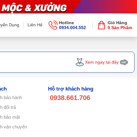
Hotline
Giỏ Hàng
uyển Dụng
Liên Hệ
0934.004.552
0 Sản Phẩm
Xem ngay tại đây
ách
Hỗ trợ khách hàng
0938.661.706
h bảo hành
 đổi trả
h bảo mật
h vận chuyển