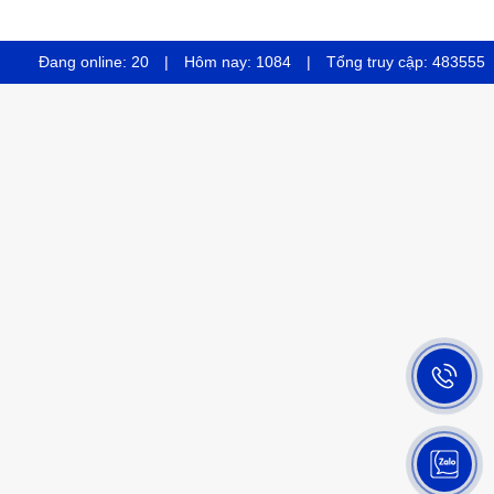
Đang online:
20
|
Hôm nay:
1084
|
Tổng truy cập:
483555