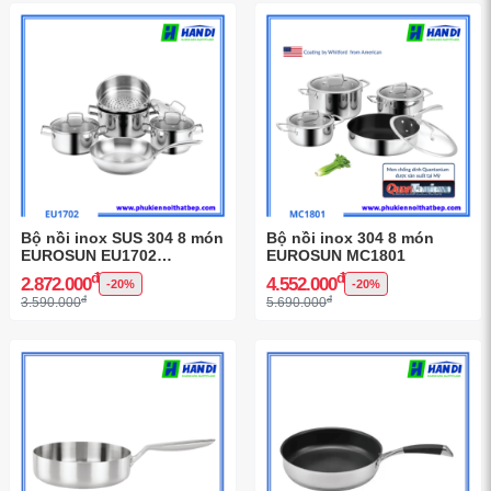
Bộ nồi inox SUS 304 8 món
Bộ nồi inox 304 8 món
EUROSUN EU1702
EUROSUN MC1801
Harmony
đ
đ
2.872.000
4.552.000
-20%
-20%
đ
đ
3.590.000
5.690.000