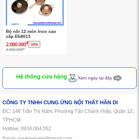
Bộ nồi 12 món Inox cao
cấp Eb8013
đ
2.000.000
-50%
đ
4.000.000
Hệ thống cửa hàng
Xem ngay tại đây
CÔNG TY TNHH CUNG ỨNG NỘI THẤT HÂN DI
ĐC:
146
Trần Thị Năm, Phường Tân Chánh Hiệp, Quận 12,
TPHCM.
Hotline: 0934.004.552
Email: ngokimsang@gmail.com