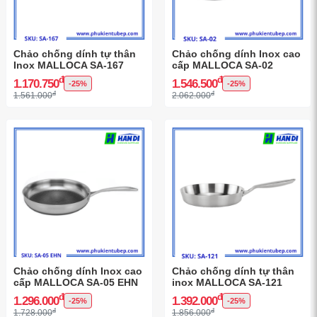
Chảo chống dính tự thân
Chảo chống dính Inox cao
Inox MALLOCA SA-167
cấp MALLOCA SA-02
đ
đ
1.170.750
1.546.500
-25%
-25%
đ
đ
1.561.000
2.062.000
Chảo chống dính Inox cao
Chảo chống dính tự thân
cấp MALLOCA SA-05 EHN
inox MALLOCA SA-121
đ
đ
1.296.000
1.392.000
-25%
-25%
đ
đ
1.728.000
1.856.000