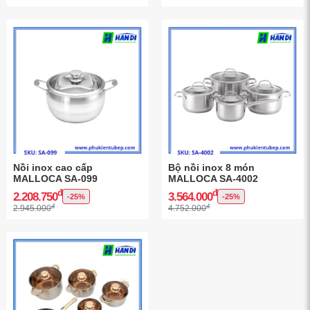
Nồi inox cao cấp
Bộ nồi inox 8 món
MALLOCA SA-099
MALLOCA SA-4002
đ
đ
2.208.750
3.564.000
-25%
-25%
đ
đ
2.945.000
4.752.000