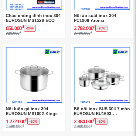
Chảo chống dính inox 304
Nồi áp suất inox 304
EUROSUN MS1526-ECO
PC1908-Aroma
đ
đ
656.000
2.792.000
-20%
-20%
đ
đ
820.000
3.490.000
Nồi luộc gà inox 304
Bộ nồi inox SUS 304 7 món
EUROSUN MS1602-Kings
EUROSUN EU1603-
Titanium
đ
đ
1.272.000
2.384.000
-20%
-20%
đ
đ
1.590.000
2.980.000