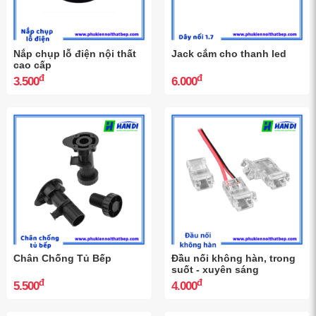
Nắp chụp lỗ điện nội thất
Jack cắm cho thanh led
cao cấp
đ
đ
3.500
6.000
Chân Chống Tủ Bếp
Đầu nối không hàn, trong
suốt - xuyên sáng
đ
đ
5.500
4.000