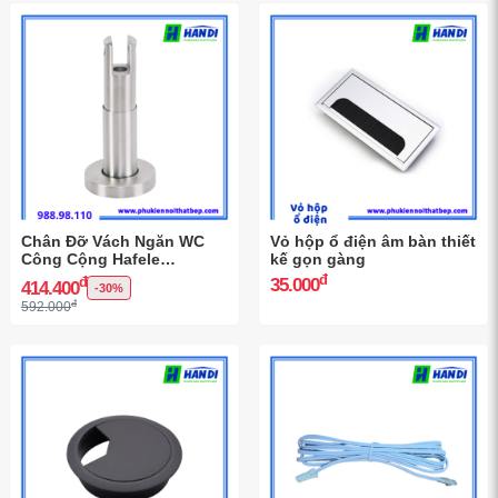
Chân Đỡ Vách Ngăn WC
Vỏ hộp ổ điện âm bàn thiết
Công Cộng Hafele
kế gọn gàng
988.98.110
đ
đ
35.000
414.400
-30%
đ
592.000