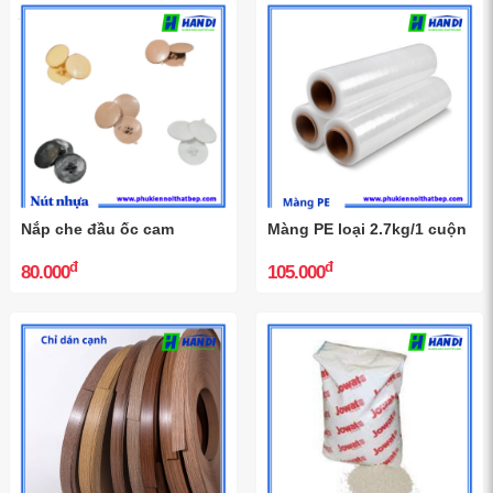
Nắp che đầu ốc cam
Màng PE loại 2.7kg/1 cuộn
đ
đ
80.000
105.000