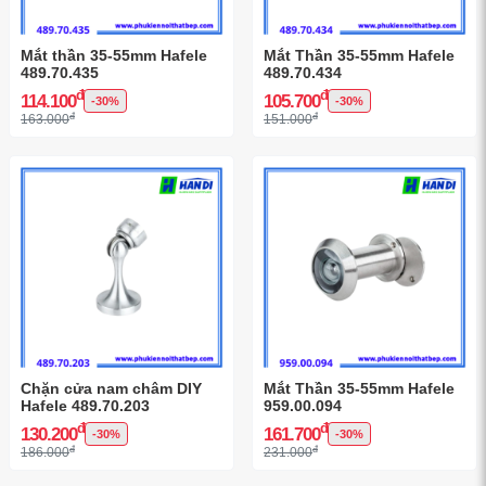
Mắt thần 35-55mm Hafele
Mắt Thần 35-55mm Hafele
489.70.435
489.70.434
đ
đ
114.100
105.700
-30%
-30%
đ
đ
163.000
151.000
Chặn cửa nam châm DIY
Mắt Thần 35-55mm Hafele
Hafele 489.70.203
959.00.094
đ
đ
130.200
161.700
-30%
-30%
đ
đ
186.000
231.000