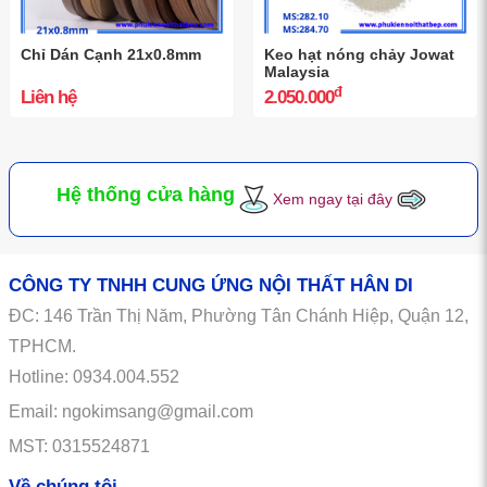
Chỉ Dán Cạnh 21x0.8mm
Keo hạt nóng chảy Jowat
Malaysia
đ
Liên hệ
2.050.000
Hệ thống cửa hàng
Xem ngay tại đây
CÔNG TY TNHH CUNG ỨNG NỘI THẤT HÂN DI
ĐC:
146
Trần Thị Năm, Phường Tân Chánh Hiệp, Quận 12,
TPHCM.
Hotline: 0934.004.552
Email: ngokimsang@gmail.com
MST: 0315524871
Về chúng tôi