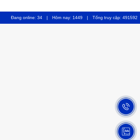
Đang online:
34
|
Hôm nay:
1449
|
Tổng truy cập:
491592