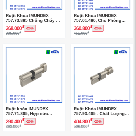
Ruột Khóa IMUNDEX
Ruột Khóa IMUNDEX
757.73.865 Chống Cháy 1
757.01.460, Cho Phòng
Chìa - 1 Vặn
Tắm Tiện Lợi
đ
đ
268.000
360.800
-20%
-20%
đ
đ
335.000
451.000
Ruột khóa IMUNDEX
Ruột Khóa IMUNDEX
757.71.865, Hợp cửa
757.93.465 - Chất Lượng
phòng tắm
Cao
đ
đ
290.400
404.800
-20%
-20%
đ
đ
363.000
506.000