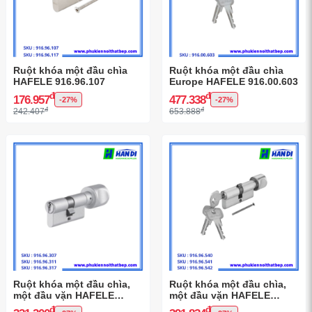
Ruột khóa một đầu chìa
Ruột khóa một đầu chìa
HAFELE 916.96.107
Europe HAFELE 916.00.603
đ
đ
176.957
477.338
-27%
-27%
đ
đ
242.407
653.888
Ruột khóa một đầu chìa,
Ruột khóa một đầu chìa,
một đầu vặn HAFELE
một đầu vặn HAFELE
916.96.307
916.96.541
đ
đ