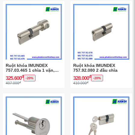
Ruột khóa IMUNDEX
Ruột khóa IMUNDEX
757.03.465 1 chìa 1 vặn,
757.92.080 2 đầu chìa
Cho cửa phòng
đ
đ
325.600
328.000
-20%
-20%
đ
đ
407.000
410.000