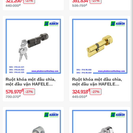
321.200
391.834
-27%
-27%
đ
đ
440.000
536.759
Ruột khóa một đầu chìa,
Ruột khóa một đầu chìa,
một đầu vặn HAFELE
một đầu vặn HAFELE
916.63.321
916.96.666
đ
đ
576.970
324.918
-27%
-27%
đ
đ
790.370
445.093