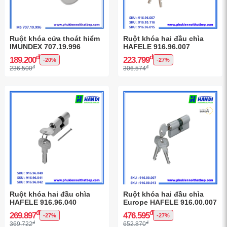
Ruột khóa cửa thoát hiểm
Ruột khóa hai đầu chìa
IMUNDEX 707.19.996
HAFELE 916.96.007
đ
đ
189.200
223.799
-20%
-27%
đ
đ
236.500
306.574
Ruột khóa hai đầu chìa
Ruột khóa hai đầu chìa
HAFELE 916.96.040
Europe HAFELE 916.00.007
đ
đ
269.897
476.595
-27%
-27%
đ
đ
369.722
652.870