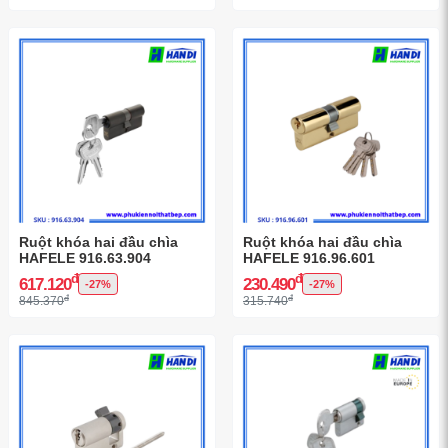
Ruột khóa hai đầu chìa
Ruột khóa hai đầu chìa
HAFELE 916.63.904
HAFELE 916.96.601
đ
đ
617.120
230.490
-27%
-27%
đ
đ
845.370
315.740