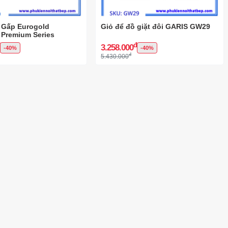
 Gấp Eurogold
Giỏ để đồ giặt đôi GARIS GW29
Premium Series
đ
đ
3.258.000
-40%
-40%
đ
5.430.000