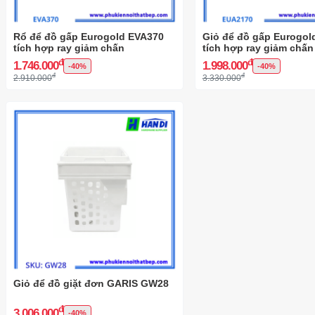
Rổ để đồ gấp Eurogold EVA370
Giỏ để đồ gấp Eurogo
tích hợp ray giảm chấn
tích hợp ray giảm chấn
đ
đ
1.746.000
1.998.000
-40%
-40%
đ
đ
2.910.000
3.330.000
Giỏ để đồ giặt đơn GARIS GW28
đ
3.006.000
-40%