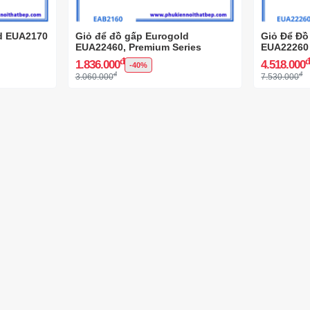
ld EUA2170
Giỏ để đồ gấp Eurogold
Giỏ Để Đồ
EUA22460, Premium Series
EUA22260 
đ
1.836.000
4.518.000
-40%
đ
đ
3.060.000
7.530.000