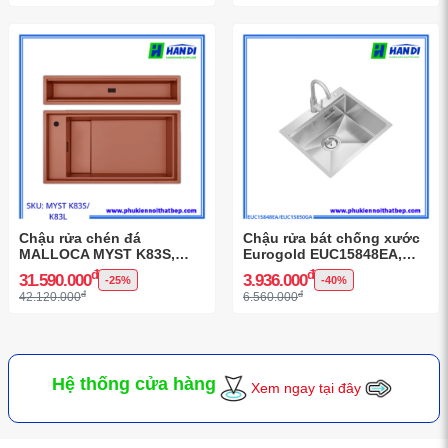
Chậu rửa chén đá
Chậu rửa bát chống xước
MALLOCA MYST K83S,
Eurogold EUC15848EA,
MYST K83L
EUC15850GA
đ
đ
31.590.000
3.936.000
-25%
-40%
đ
đ
42.120.000
6.560.000
Hệ thống cửa hàng
Xem ngay tại đây