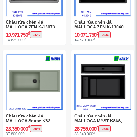
Chậu rửa chén đá
Chậu rửa chén đá
MALLOCA ZEN K-13073
MALLOCA ZEN K-13040
đ
đ
10.971.750
10.971.750
-25%
-25%
đ
đ
14.629.000
14.629.000
Chậu rửa chén đá
Chậu rửa chén đá
MALLOCA Sense K82
MALLOCA MYST K86S,
MYST K86L
đ
đ
28.350.000
28.755.000
-25%
-25%
đ
đ
37.800.000
38.340.000