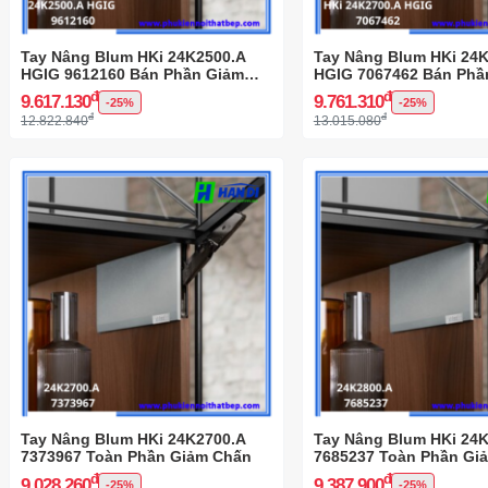
Tay Nâng Blum HKi 24K2500.A
Tay Nâng Blum HKi 24
HGIG 9612160 Bán Phần Giảm
HGIG 7067462 Bán Phầ
Chấn
Chấn
đ
đ
9.617.130
9.761.310
-25%
-25%
đ
đ
12.822.840
13.015.080
Tay Nâng Blum HKi 24K2700.A
Tay Nâng Blum HKi 24
7373967 Toàn Phần Giảm Chấn
7685237 Toàn Phần Gi
đ
đ
9.028.260
9.387.900
-25%
-25%