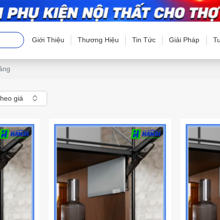
Giới Thiệu
Thương Hiệu
Tin Tức
Giải Pháp
T
âng
theo giá