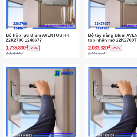
Bộ hộp lực Blum AVENTOS HK
Bộ tay nâng Blum AVE
22K2700 1248677
top nhấn mở 22K2700T
đ
đ
1.735.830
2.083.320
-25%
-25%
đ
đ
2.314.440
2.777.760