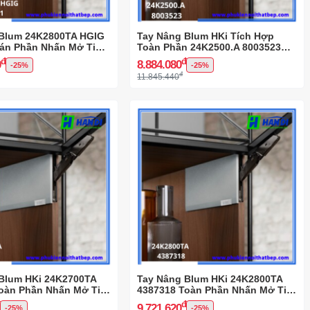
 Blum 24K2800TA HGIG
Tay Nâng Blum HKi Tích Hợp
án Phần Nhấn Mở Tip-
Toàn Phần 24K2500.A 8003523
Đóng Giảm Chấn
đ
đ
0
8.884.080
-25%
-25%
đ
11.845.440
Blum HKi 24K2700TA
Tay Nâng Blum HKi 24K2800TA
oàn Phần Nhấn Mở Tip-
4387318 Toàn Phần Nhấn Mở Tip-
on
đ
đ
9.721.620
-25%
-25%