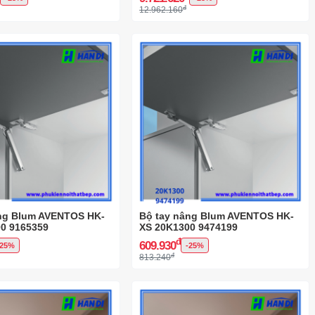
đ
12.962.160
âng Blum AVENTOS HK-
Bộ tay nâng Blum AVENTOS HK-
0 9165359
XS 20K1300 9474199
đ
609.930
-25%
-25%
đ
813.240