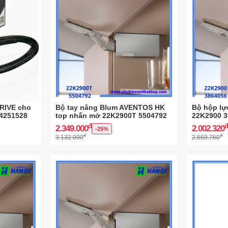
RIVE cho
Bộ tay nâng Blum AVENTOS HK
Bộ hộp l
4251528
top nhấn mở 22K2900T 5504792
22K2900 
đ
2.349.000
2.002.320
-25%
đ
đ
3.132.000
2.669.760