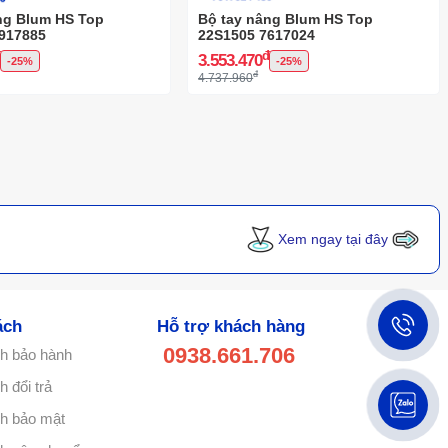
ng Blum HS Top
Bộ tay nâng Blum HS Top
917885
22S1505 7617024
đ
đ
3.553.470
-25%
-25%
đ
4.737.960
Xem ngay tại đây
ách
Hỗ trợ khách hàng
0938.661.706
h bảo hành
 đổi trả
h bảo mật