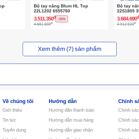
op
Bộ tay nâng Blum HL Top
Bộ tay nâ
22L1202 6555760
22S1805 3
đ
3.511.350
3.684.690
-25%
đ
đ
4.681.800
4.912.920
Xem thêm
(7)
sản phẩm
Về chúng tôi
Hướng dẫn
Chính s
Giới thiệu
Hướng dẫn thanh toán
Chính sác
Tin tức
Hướng dẫn mua hàng
Chính sách
Tuyển dụng
Hướng dẫn giao nhận
Chính sác