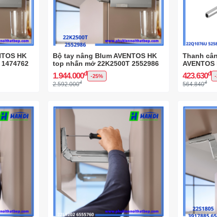
NTOS HK
Bộ tay nâng Blum AVENTOS HK
Thanh cân
 1474762
top nhấn mở 22K2500T 2552986
AVENTOS 
5258497
đ
đ
1.944.000
423.630
-25%
đ
đ
2.592.000
564.840