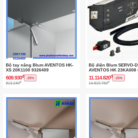
Bộ tay nâng Blum AVENTOS HK-
Bộ điện Blum SERVO-D
XS 20K1100 9326409
AVENTOS HK 23KA008 
đ
đ
609.930
11.114.820
-25%
-25%
đ
đ
813.240
14.819.760