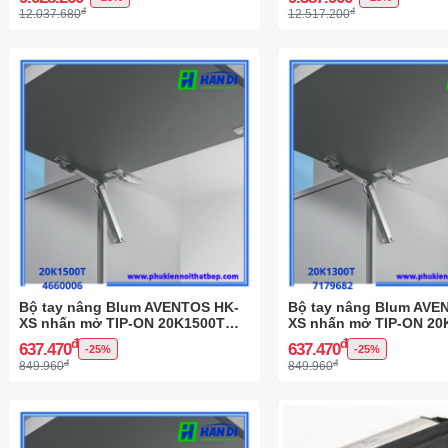
đ
đ
12.037.680
12.517.200
Bộ tay nâng Blum AVENTOS HK-
Bộ tay nâng Blum AVE
XS nhấn mở TIP-ON 20K1500T
XS nhấn mở TIP-ON 20
4660006
7179682
đ
đ
637.470
637.470
-25%
-25%
đ
đ
849.960
849.960