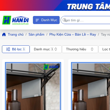
Danh Mục
Trang chủ
Sản phẩm
Phụ Kiện Cửa – Bản Lề – Ray
Tay n
Bộ lọc
Danh mục
Thương hiệu
Lọc 
1
1