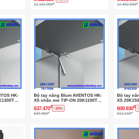
đ
đ
12.162.960
12.482.640
NTOS HK-
Bộ tay nâng Blum AVENTOS HK-
Bộ tay n
K1300T
XS nhấn mở TIP-ON 20K1100T
XS 20K150
7617058
đ
đ
637.470
609.930
-25%
đ
đ
849.960
813.240