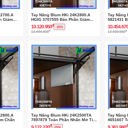
K2700.A
Tay Nâng Blum HKi 24K2800.A
Tay Nâng
n Giảm
HGIG 3707555 Bán Phần Giảm
5821431 B
Chấn
on
đ
10.120.950
10.454.67
-25%
đ
đ
13.494.600
13.939.560
K2800.A
Tay Nâng Blum HKi 24K2500TA
Tay Nâng 
ảm Chấn
7897879 Toàn Phần Nhấn Mở Tip-
4651607 T
on
on
đ
9.122.220
9.361.980
-25%