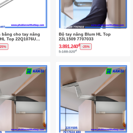
 bằng cho tay nâng
Bộ tay nâng Blum HL Top
HL Top 22Q1076U
22L1509 7707033
đ
3.891.240
-25%
-25%
đ
5.188.320