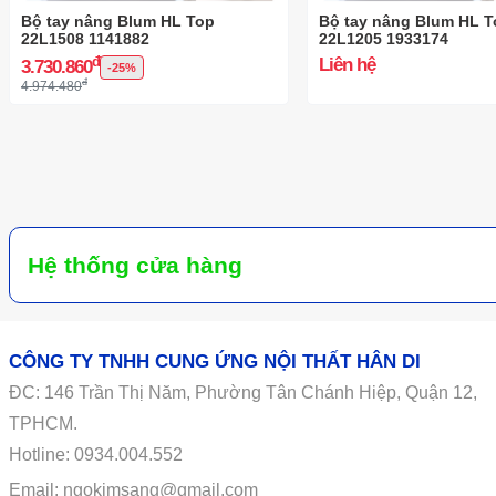
Bộ tay nâng Blum HL Top
Bộ tay nâng Blum HL T
22L1508 1141882
22L1205 1933174
đ
Liên hệ
3.730.860
-25%
đ
4.974.480
Hệ thống cửa hàng
CÔNG TY TNHH CUNG ỨNG NỘI THẤT HÂN DI
ĐC:
146
Trần Thị Năm, Phường Tân Chánh Hiệp, Quận 12,
TPHCM.
Hotline: 0934.004.552
Email: ngokimsang@gmail.com