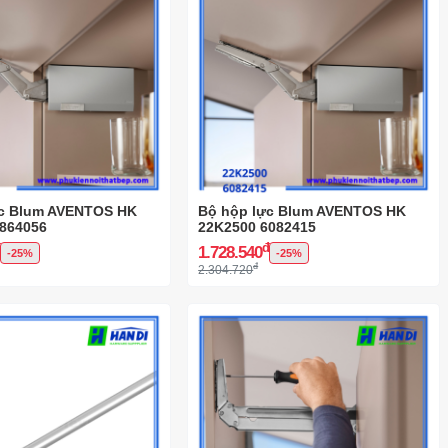
ực Blum AVENTOS HK
Bộ hộp lực Blum AVENTOS HK
3864056
22K2500 6082415
đ
đ
1.728.540
-25%
-25%
đ
2.304.720