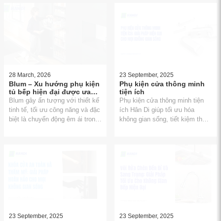
diện tích, nâng cao hiệu quả sử
dụng và mang lại trải nghiệm
nấu nướng, sinh hoạt thú vị hơn
28 March, 2026
23 September, 2025
Blum – Xu hướng phụ kiện
Phụ kiện cửa thông minh
tủ bếp hiện đại được ưa
tiện ích
chuộng
Blum gây ấn tượng với thiết kế
Phụ kiện cửa thông minh tiện
tinh tế, tối ưu công năng và đặc
ích Hân Di giúp tối ưu hóa
biệt là chuyển động êm ái trong
không gian sống, tiết kiệm thời
từng thao tác đóng mở. Các
gian và tăng cường an ninh.
sản phẩm như ray trượt, bản lề,
Lựa chọn hoàn hảo cho một
tay nâng… đều được tích hợp
ngôi nhà thông minh và tiện nghi
công nghệ giảm chấn hiện đại,
mang lại trải nghiệm sử dụng
mượt mà và bền bỉ theo thời
gian. Không chỉ dừng lại ở chất
lượng, Blum còn chú trọng đến
yếu tố thẩm mỹ, giúp không
gian bếp trở nên gọn gàng, sang
23 September, 2025
23 September, 2025