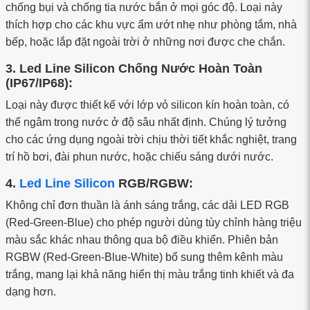
chống bụi và chống tia nước bắn ở mọi góc độ. Loại này
thích hợp cho các khu vực ẩm ướt nhẹ như phòng tắm, nhà
bếp, hoặc lắp đặt ngoài trời ở những nơi được che chắn.
3. Led Line Silicon Chống Nước Hoàn Toàn
(IP67/IP68):
Loại này được thiết kế với lớp vỏ silicon kín hoàn toàn, có
thể ngâm trong nước ở độ sâu nhất định. Chúng lý tưởng
cho các ứng dụng ngoài trời chịu thời tiết khắc nghiệt, trang
trí hồ bơi, đài phun nước, hoặc chiếu sáng dưới nước.
4.
Led Line Silicon
RGB/RGBW:
Không chỉ đơn thuần là ánh sáng trắng, các dải LED RGB
(Red-Green-Blue) cho phép người dùng tùy chỉnh hàng triệu
màu sắc khác nhau thông qua bộ điều khiển. Phiên bản
RGBW (Red-Green-Blue-White) bổ sung thêm kênh màu
trắng, mang lại khả năng hiển thị màu trắng tinh khiết và đa
dạng hơn.