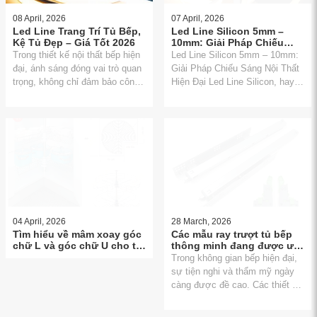
08 April, 2026
07 April, 2026
Led Line Trang Trí Tủ Bếp,
Led Line Silicon 5mm –
Kệ Tủ Đẹp – Giá Tốt 2026
10mm: Giải Pháp Chiếu
Sáng Nội Thất Hiện Đại
Trong thiết kế nội thất bếp hiện
Led Line Silicon 5mm – 10mm:
đại, ánh sáng đóng vai trò quan
Giải Pháp Chiếu Sáng Nội Thất
trọng, không chỉ đảm bảo công
Hiện Đại Led Line Silicon, hay
năng sử dụng mà còn góp phần
còn gọi là dây đèn LED silicon,
tạo nên thẩm mỹ và bầu không
là một dạng chiếu sáng linh hoạt
khí cho căn phòng.
sử dụng công nghệ LED tiên
tiến
04 April, 2026
28 March, 2026
Tìm hiểu về mâm xoay góc
Các mẫu ray trượt tủ bếp
chữ L và góc chữ U cho tủ
thông minh đang được ưa
bếp dưới.
chuộng
Trong không gian bếp hiện đại,
sự tiện nghi và thẩm mỹ ngày
càng được đề cao. Các thiết bị
và phụ kiện thông minh đóng vai
trò quan trọng, giúp tối ưu hóa