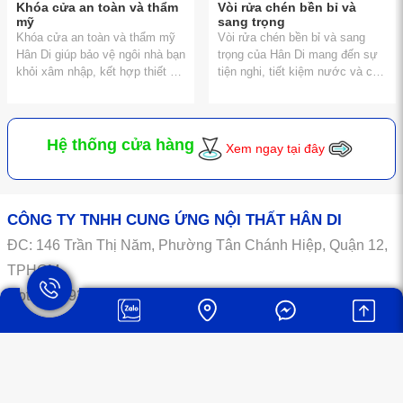
trọng và tiện nghi hơn. Đây
Khóa cửa an toàn và thẩm
Vòi rửa chén bền bỉ và
cũng là lý do vì sao nhiều công
mỹ
sang trọng
trình cao cấp, căn hộ hiện đại
Khóa cửa an toàn và thẩm mỹ
Vòi rửa chén bền bỉ và sang
hay nhà phố đều ưu tiên sử
Hân Di giúp bảo vệ ngôi nhà bạn
trọng của Hân Di mang đến sự
dụng phụ kiện Blum. Với độ bền
khỏi xâm nhập, kết hợp thiết kế
tiện nghi, tiết kiệm nước và chi
vượt trội, thiết kế thông minh và
sang trọng và tính năng tiện lợi.
phí. Lựa chọn hoàn hảo cho
giá trị sử dụng lâu dài, Blum
Lựa chọn hoàn hảo cho không
không gian bếp hiện đại và đẳng
không chỉ là một lựa chọn, mà
gian sống của bạn
cấp
còn là xu hướng tất yếu cho
Hệ thống cửa hàng
Xem ngay tại đây
căn bếp hiện đại ngày nay.
CÔNG TY TNHH CUNG ỨNG NỘI THẤT HÂN DI
ĐC:
146
Trần Thị Năm, Phường Tân Chánh Hiệp, Quận 12,
TPHCM.
Hotline: 0934.004.552
Email: ngokimsang@gmail.com
MST: 0315524871
Về chúng tôi