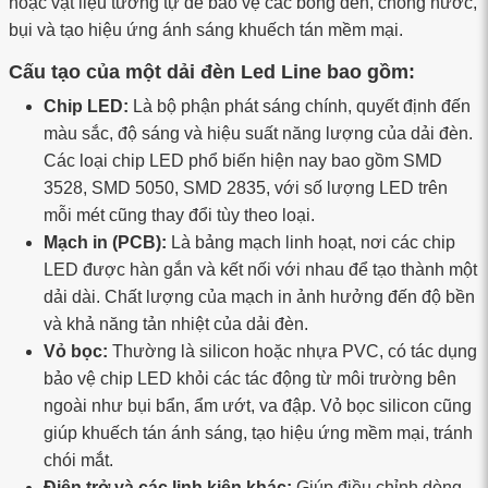
hoặc vật liệu tương tự để bảo vệ các bóng đèn, chống nước,
bụi và tạo hiệu ứng ánh sáng khuếch tán mềm mại.
Cấu tạo của một dải đèn Led Line bao gồm:
Chip LED:
Là bộ phận phát sáng chính, quyết định đến
màu sắc, độ sáng và hiệu suất năng lượng của dải đèn.
Các loại chip LED phổ biến hiện nay bao gồm SMD
3528, SMD 5050, SMD 2835, với số lượng LED trên
mỗi mét cũng thay đổi tùy theo loại.
Mạch in (PCB):
Là bảng mạch linh hoạt, nơi các chip
LED được hàn gắn và kết nối với nhau để tạo thành một
dải dài. Chất lượng của mạch in ảnh hưởng đến độ bền
và khả năng tản nhiệt của dải đèn.
Vỏ bọc:
Thường là silicon hoặc nhựa PVC, có tác dụng
bảo vệ chip LED khỏi các tác động từ môi trường bên
ngoài như bụi bẩn, ẩm ướt, va đập. Vỏ bọc silicon cũng
giúp khuếch tán ánh sáng, tạo hiệu ứng mềm mại, tránh
chói mắt.
Điện trở và các linh kiện khác:
Giúp điều chỉnh dòng