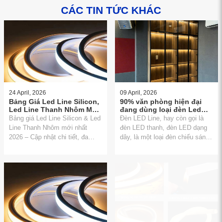
CÁC TIN TỨC KHÁC
24 April, 2026
09 April, 2026
Bảng Giá Led Line Silicon,
90% văn phòng hiện đại
Led Line Thanh Nhôm Mới
đang dùng loại đèn Led
Nhất
line này – Bạn đã biết
Bảng giá Led Line Silicon & Led
Đèn LED Line, hay còn gọi là
chưa?
Line Thanh Nhôm mới nhất
đèn LED thanh, đèn LED dạng
2026 – Cập nhật chi tiết, đa
dây, là một loại đèn chiếu sáng
dạng mẫu mã, phù hợp mọi
sử dụng công nghệ LED (Light
không gian chiếu sáng hiện đại
Emitting Diode) được thiết kế
dưới dạng thanh dài hoặc dải
linh hoạt