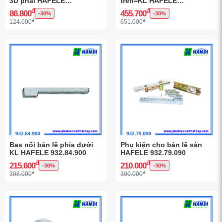
3D phải HAFELE
trên=KL HAFELE
342.79.717
932.84.901
đ
đ
86.800
455.700
-30%
-30%
đ
đ
124.000
651.000
Bas nối bản lề phía dưới
Phụ kiện cho bản lề sàn
KL HAFELE 932.84.900
HAFELE 932.79.090
đ
đ
215.600
210.000
-30%
-30%
đ
đ
308.000
300.000