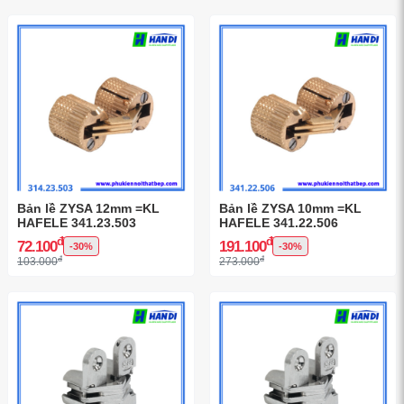
Bản lề ZYSA 12mm =KL
Bản lề ZYSA 10mm =KL
HAFELE 341.23.503
HAFELE 341.22.506
đ
đ
72.100
191.100
-30%
-30%
đ
đ
103.000
273.000