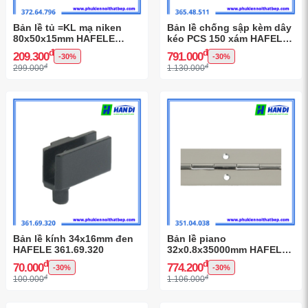
Bản lề tủ =KL mạ niken
Bản lề chống sập kèm dây
80x50x15mm HAFELE
kéo PCS 150 xám HAFELE
372.64.796
365.48.511
đ
đ
209.300
791.000
-30%
-30%
đ
đ
299.000
1.130.000
Bản lề kính 34x16mm đen
Bản lề piano
HAFELE 361.69.320
32x0.8x35000mm HAFELE
351.04.038
đ
đ
70.000
774.200
-30%
-30%
đ
đ
100.000
1.106.000