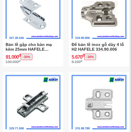
Bản lề gập cho bàn mạ
Đế bản lề inox gỗ dày 4 lỗ
kẽm 25mm HAFELE
H2 HAFELE 334.90.006
341.30.546
đ
đ
91.000
5.670
-30%
-30%
đ
đ
130.000
8.100