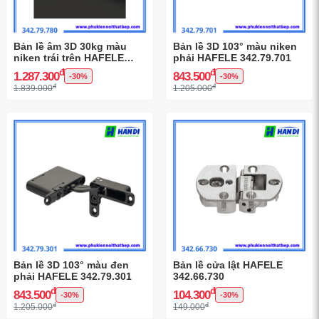
Bản lề âm 3D 30kg màu
Bản lề 3D 103° màu niken
niken trái trên HAFELE
phải HAFELE 342.79.701
342.79.780
đ
đ
1.287.300
843.500
-30%
-30%
đ
đ
1.839.000
1.205.000
Bản lề 3D 103° màu đen
Bản lề cửa lật HAFELE
phải HAFELE 342.79.301
342.66.730
đ
đ
843.500
104.300
-30%
-30%
đ
đ
1.205.000
149.000