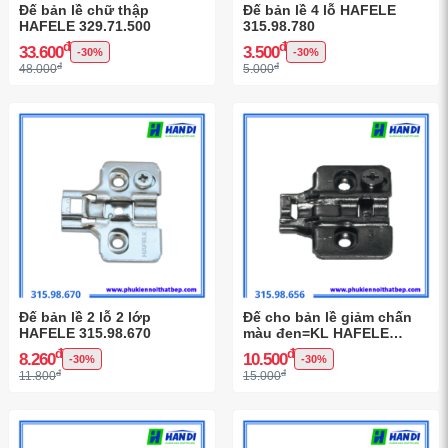
Đế bản lề chữ thập
Đế bản lề 4 lỗ HAFELE
HAFELE 329.71.500
315.98.780
đ
đ
33.600
3.500
-30%
-30%
đ
đ
48.000
5.000
Đế bản lề 2 lỗ 2 lớp
Đế cho bản lề giảm chấn
HAFELE 315.98.670
màu đen=KL HAFELE
315.98.656
đ
đ
8.260
10.500
-30%
-30%
đ
đ
11.800
15.000