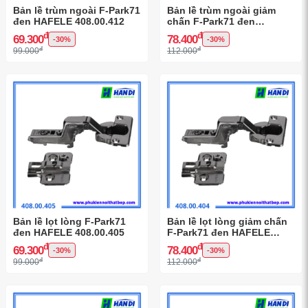
Bản lề trùm ngoài F-Park71
Bản lề trùm ngoài giảm
đen HAFELE 408.00.412
chấn F-Park71 đen
HAFELE 408.00.406
đ
đ
69.300
78.400
-30%
-30%
đ
đ
99.000
112.000
Bản lề lọt lòng F-Park71
Bản lề lọt lòng giảm chấn
đen HAFELE 408.00.405
F-Park71 đen HAFELE
408.00.404
đ
đ
69.300
78.400
-30%
-30%
đ
đ
99.000
112.000