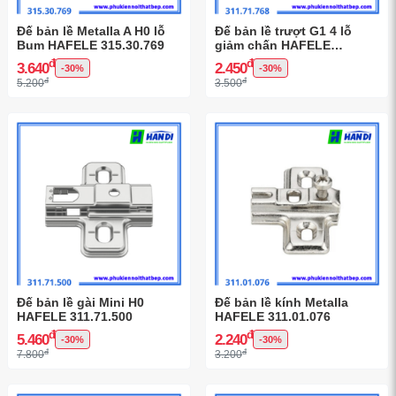
Đế bản lề Metalla A H0 lỗ
Đế bản lề trượt G1 4 lỗ
Bum HAFELE 315.30.769
giảm chấn HAFELE
311.71.768
đ
đ
3.640
2.450
-30%
-30%
đ
đ
5.200
3.500
Đế bản lề gài Mini H0
Đế bản lề kính Metalla
HAFELE 311.71.500
HAFELE 311.01.076
đ
đ
5.460
2.240
-30%
-30%
đ
đ
7.800
3.200