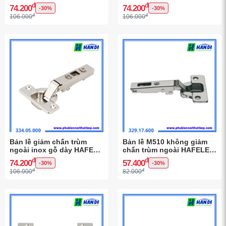
334.25.000
334.15.000
đ
đ
74.200
74.200
-30%
-30%
đ
đ
106.000
106.000
Bản lề giảm chấn trùm
Bản lề M510 không giảm
ngoài inox gỗ dày HAFELE
chấn trùm ngoài HAFELE
334.05.000
329.17.600
đ
đ
74.200
57.400
-30%
-30%
đ
đ
106.000
82.000