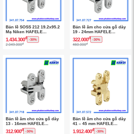
Bản lề SOSS 212 19.2x95.2
Bản lề âm cho cửa gỗ dày
Mạ Niken HAFELE
19 - 24mm HAFELE
341.07.754
341.07.727
đ
đ
1.434.300
322.000
-30%
-30%
đ
đ
2.049.000
460.000
Bản lề âm cho cửa gỗ dày
Bản lề âm cho cửa gỗ dày
13 - 16mm HAFELE
41 – 45 mm HAFELE
341.07.718
341.07.572
đ
đ
312.900
1.912.400
-30%
-30%