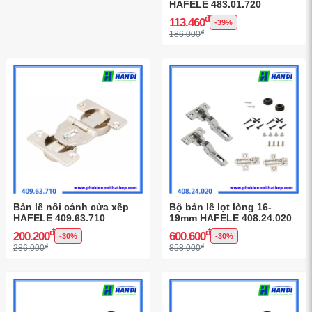
HAFELE 483.01.720
đ
113.460
-39%
đ
186.000
Bản lề nối cánh cửa xếp
Bộ bản lề lọt lòng 16-
HAFELE 409.63.710
19mm HAFELE 408.24.020
đ
đ
200.200
600.600
-30%
-30%
đ
đ
286.000
858.000