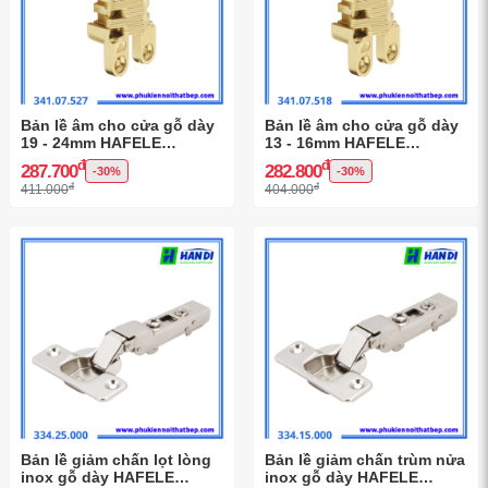
Bản lề âm cho cửa gỗ dày
Bản lề âm cho cửa gỗ dày
19 - 24mm HAFELE
13 - 16mm HAFELE
341.07.527
341.07.518
đ
đ
287.700
282.800
-30%
-30%
đ
đ
411.000
404.000
Bản lề giảm chấn lọt lòng
Bản lề giảm chấn trùm nửa
inox gỗ dày HAFELE
inox gỗ dày HAFELE