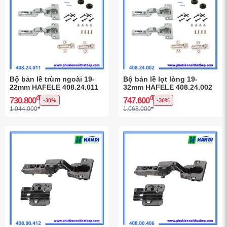
Bộ bản lề trùm ngoài 19-
Bộ bản lề lọt lòng 19-
22mm HAFELE 408.24.011
32mm HAFELE 408.24.002
đ
đ
730.800
747.600
-30%
-30%
đ
đ
1.044.000
1.068.000