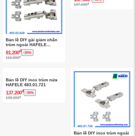
đ
197.000
Bản lề DIY gài giảm chấn
trùm ngoài HAFELE
493.03.020
đ
81.200
-30%
đ
116.000
Bản lề DIY inox trùm nửa
HAFELE 483.01.721
đ
137.200
-30%
đ
196.000
Bản lề DIY inox trùm ngoài