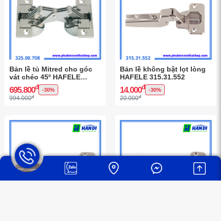
Bản lề tủ Mitred cho góc
Bản lề không bật lọt lòng
vát chéo 45º HAFELE
HAFELE 315.31.552
325.00.708
đ
đ
695.800
14.000
-30%
-30%
đ
đ
994.000
20.000
Bản lề không bật trùm nửa
Bản lề không bật trùm