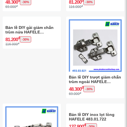
đ
đ
48.300
81.200
-30%
-30%
đ
đ
69.000
116.000
Bản lề DIY gài giảm chấn
trùm nửa HAFELE
493.03.022
đ
81.200
-30%
đ
116.000
Bản lề DIY trượt giảm chấn
trùm ngoài HAFELE
493.03.021
đ
48.300
-30%
đ
69.000
Bản lề DIY inox lọt lòng
HAFELE 483.01.722
đ
137.900
-30%