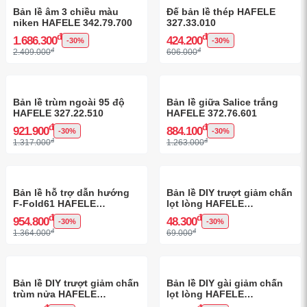
Bản lề âm 3 chiều màu
Đế bản lề thép HAFELE
niken HAFELE 342.79.700
327.33.010
đ
đ
1.686.300
424.200
-30%
-30%
đ
đ
2.409.000
606.000
Bản lề trùm ngoài 95 độ
Bản lề giữa Salice trắng
HAFELE 327.22.510
HAFELE 372.76.601
đ
đ
921.900
884.100
-30%
-30%
đ
đ
1.317.000
1.263.000
Bản lề hỗ trợ dẫn hướng
Bản lề DIY trượt giảm chấn
F-Fold61 HAFELE
lọt lòng HAFELE
409.36.200
493.03.025
đ
đ
954.800
48.300
-30%
-30%
đ
đ
1.364.000
69.000
Bản lề DIY trượt giảm chấn
Bản lề DIY gài giảm chấn
trùm nửa HAFELE
lọt lòng HAFELE
493.03.024
493.03.023