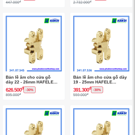
đ
đ
447.000
2.732.000
Bản lề âm cho cửa gỗ
Bản lề âm cho cửa gỗ dày
dày 22 - 26mm HAFELE
19 - 25mm HAFELE
341.07.545
341.07.536
đ
đ
626.500
391.300
-30%
-30%
đ
đ
895.000
559.000