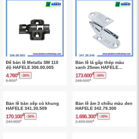
Đế bản lề Metalla SM 110
Bản lề lá gấp thép màu
độ HAFELE 306.00.005
xanh 25mm HAFELE
341.30.546
đ
đ
4.760
173.600
-30%
-30%
đ
đ
6.800
248.000
Bản lề bàn xếp có khung
Bản lề âm 3 chiều màu đen
HAFELE 341.30.509
HAFELE 342.79.300
đ
đ
170.100
1.686.300
-30%
-30%
đ
đ
243.000
2.409.000