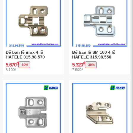
Đế bản lề inox 4 lỗ
Đế bản lề SM 100 4 lỗ
HAFELE 315.98.570
HAFELE 315.98.550
đ
đ
5.670
5.320
-30%
-30%
đ
đ
8.100
7.600