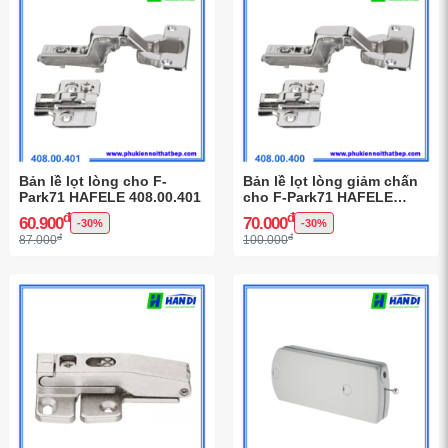
Bản lề lọt lòng cho F-
Bản lề lọt lòng giảm chấn
Park71 HAFELE 408.00.401
cho F-Park71 HAFELE
408.00.400
đ
đ
60.900
70.000
-30%
-30%
đ
đ
87.000
100.000